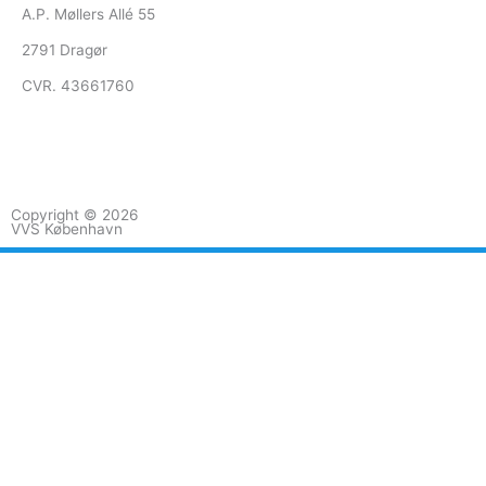
A.P. Møllers Allé 55
2791 Dragør
CVR. 43661760
F
G
a
o
Copyright © 2026
VVS København
c
o
e
g
b
l
o
e
o