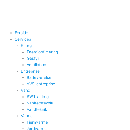
Gå
til
indholdet
Forside
Services
Energi
Energioptimering
Gasfyr
Ventilation
Entreprise
Badeværelse
VVS-entreprise
Vand
BWT-anlæg
Sanitetsteknik
Vandteknik
Varme
Fjernvarme
Jordvarme